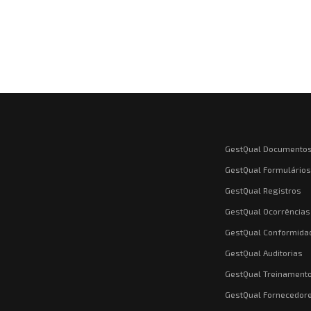
GestQual Documento
GestQual Formulários
GestQual Registros
GestQual Ocorrências
GestQual Conformida
GestQual Auditorias
GestQual Treinament
GestQual Fornecedor