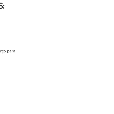
S:
arço para