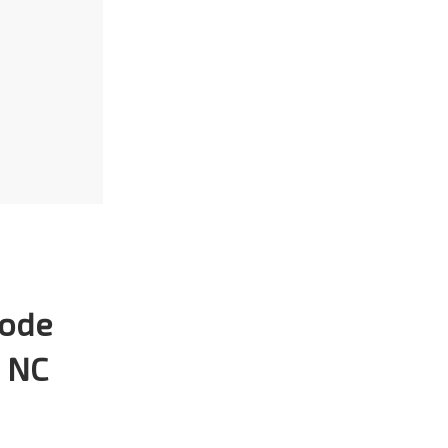
pode
a NC