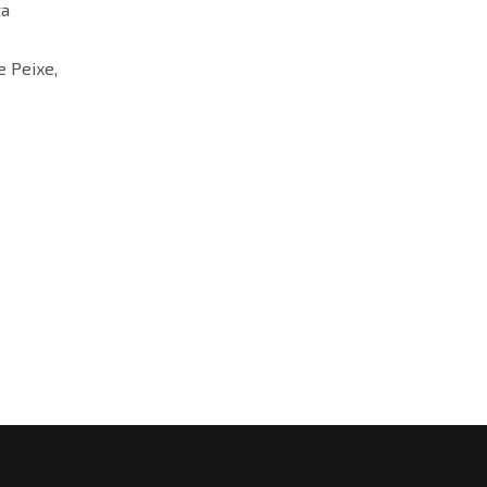
ta
 Peixe,