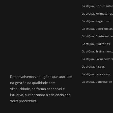
GestQual Documento
GestQual Formulários
GestQual Registros
GestQual Ocorrências
GestQual Conformida
GestQual Auditorias
GestQual Treinament
GestQual Fornecedor
GestQual Riscos
GestQual Processos
Desenvolvemos soluções que auxiliam
GestQual Controle d
na gestão da qualidade com
simplicidade, de forma acessível e
intuitiva, aumentando a eficiência dos
seus processos.