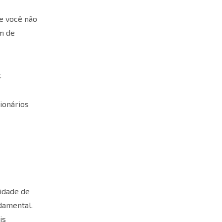
ue você não
m de
.
ionários
idade de
damental.
is