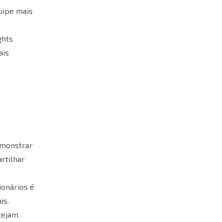
uipe mais
ghts
ais
emonstrar
rtilhar
ionários é
is.
stejam