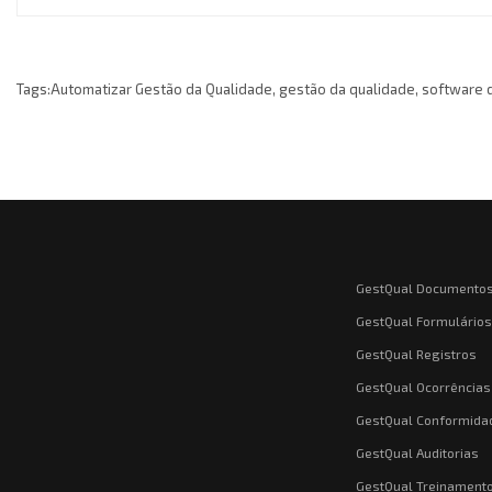
Tags:
Automatizar Gestão da Qualidade
,
gestão da qualidade
,
software 
GestQual Documento
GestQual Formulários
GestQual Registros
GestQual Ocorrências
GestQual Conformida
GestQual Auditorias
GestQual Treinament