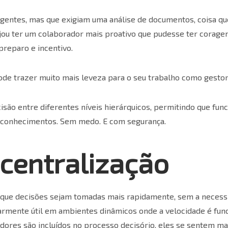
rgentes, mas que exigiam uma análise de
documentos
, coisa q
jou ter um colaborador mais proativo que pudesse ter corage
preparo e incentivo.
ode trazer muito mais leveza para o seu trabalho como gestor
são entre diferentes níveis hierárquicos, permitindo que func
e conhecimentos. Sem medo. E com segurança.
scentralização
 que decisões sejam tomadas mais rapidamente, sem a necess
larmente útil em ambientes dinâmicos onde a velocidade é fun
ores são incluídos no processo decisório, eles se sentem ma