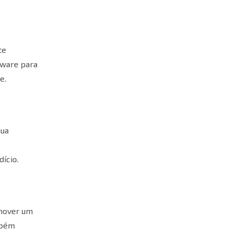
te
tware para
e.
sua
ício.
omover um
mbém